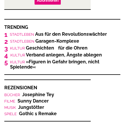
Abonnieren
TRENDING
1
Aus für den Revolutionswächter
STADTLEBEN
2
Garagen-Komplexe
STADTLEBEN
3
Geschichten für die Ohren
KULTUR
4
Verband anlegen, Ängste ablegen
KULTUR
5
»Figuren in Gefahr bringen, nicht
KULTUR
Spielende«
REZENSIONEN
Josephine Tey
BÜCHER
Sunny Dancer
FILME
Jungstötter
MUSIK
Gothic 1 Remake
SPIELE