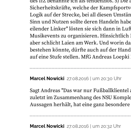
des IfZ benannte ich als tendenziös. 5) Di
Sicherheitskräfte, welche der Kampfsportver
Logik auf der Strecke, bei all diesen Ums
Sinn und Nutzen sollte deren Handeln habe
eilender Linker" lösten sie sich dann in L
Musikevents zu organisieren. Hinsichtlich
aber schlicht Laien am Werk. Und worin da
bestehen könnte, dürfte auch auf der Hand l
auf eine Stufe stellen. MfG Andreas Loepki
Marcel Nowicki
27.08.2016 | um 20:30 Uhr
Sagt Andreas "Das war nur Fußballklientel 
zuletzt im Zusammenhang des NSU Komplexes
Aussagen herhält, hat eine ganz besondere
Marcel Nowicki
27.08.2016 | um 20:32 Uhr