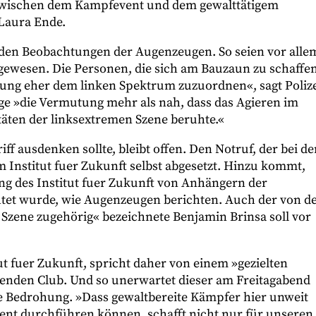
 zwischen dem Kampfevent und dem gewalttätigem
Laura Ende.
an den Beobachtungen der Augenzeugen. So seien vor alle
 gewesen. Die Personen, die sich am Bauzaun zu schaffe
ng eher dem linken Spektrum zuzuordnen«, sagt Polize
ge »die Vermutung mehr als nah, dass das Agieren im
itäten der linksextremen Szene beruhte.«
f ausdenken sollte, bleibt offen. Den Notruf, der bei de
m Institut fuer Zukunft selbst abgesetzt. Hinzu kommt,
ang des Institut fuer Zukunft von Anhängern der
et wurde, wie Augenzeugen berichten. Auch der von d
Szene zugehörig« bezeichnete Benjamin Brinsa soll vor
ut fuer Zukunft, spricht daher von einem »gezielten
ehenden Club. Und so unerwartet dieser am Freitagabend
die Bedrohung. »Dass gewaltbereite Kämpfer hier unweit
ent durchführen können, schafft nicht nur für unseren