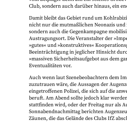
Club, sondern auch darüber hinaus, ein en
Damit bleibt das Gebiet rund um Kohlrabiz
nicht nur die mutmaßlichen Neonazis und 
sondern auch die Gegenkampagne mobilisie
Austragungsort. Die Veranstalter der »Im
»gutes« und »konstruktives« Kooperationsg
Beeinträchtigung in jeglicher Hinsicht d
»massiven Sicherheitsaufgebot aus dem gan
Eventualitäten vor.
Auch wenn laut Szenebeobachtern dem Imp
zuzutrauen wäre, die Aussagen der Augenz
eingetroffenen Polizei, die sich auf die an
beruft. Am Abend sollte jedoch klar werden
stattfinden wird, oder der Freitag nur als
Sonnabendnachmittag berichten Augenzeuge
Zäunen, die das Gelände des Clubs IfZ absch