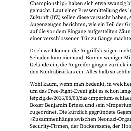
Championship« haben sich etwa zwanzig bi
gemacht. Laut einer Pressemitteilung des 
Zukunft (IfZ) sollen diese versucht haben, 
Augenzeugen berichten, wie ein Teil der 
auf die vor dem Eingang aufgestellten Zäun
einer verschlossenen Tür zu Gange machte
Doch weit kamen die Angriffslustigen nicht
Schaden kam niemand. Binnen weniger Min
Gelände ein, die Angreifer gingen zurück in 
den Kohlrabizirkus ein. Alles halb so schli
Wohl kaum, wenn man bedenkt, in welchem 
um das Free-Fight-Event gibt es schon lan
leipzig.de/2016/08/03/das-imperium-schlae
Boxer Benjamin Brinsa und sein »Imperiu
zugeordnet. Die kürzlich gegründete Geg
»Zusammenhänge zwischen Neonazi-Organis
Security-Firmen, der Rockerszene, der Ho