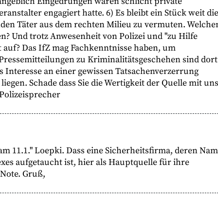
e angeblich Eingedrungen waren schlicht private
anstalter engagiert hatte. 6) Es bleibt ein Stück weit di
tänden Täter aus dem rechten Milieu zu vermuten. Welche
n? Und trotz Anwesenheit von Polizei und "zu Hilfe
uft auf? Das IfZ mag Fachkenntnisse haben, um
 Pressemitteilungen zu Kriminalitätsgeschehen sind dort
s Interesse an einer gewissen Tatsachenverzerrung
iegen. Schade dass Sie die Wertigkeit der Quelle mit un
 Polizeisprecher
am 11.1." Loepki. Dass eine Sicherheitsfirma, deren Na
 aufgetaucht ist, hier als Hauptquelle für ihre
 Note. Gruß,