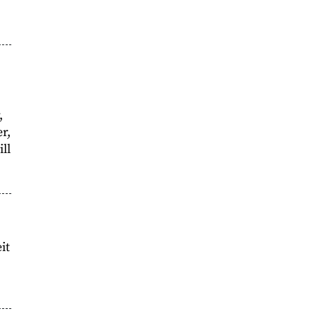
,
r,
ll
it