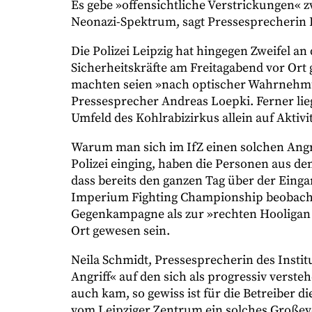
Es gebe »offensichtliche Verstrickungen«
Neonazi-Spektrum, sagt Pressesprecherin 
Die Polizei Leipzig hat hingegen Zweifel 
Sicherheitskräfte am Freitagabend vor Ort
machten seien »nach optischer Wahrnehmu
Pressesprecher Andreas Loepki. Ferner lie
Umfeld des Kohlrabizirkus allein auf Aktiv
Warum man sich im IfZ einen solchen Angrif
Polizei einging, haben die Personen aus de
dass bereits den ganzen Tag über der Eing
Imperium Fighting Championship beobacht
Gegenkampagne als zur »rechten Hooligan 
Ort gewesen sein.
Neila Schmidt, Pressesprecherin des Instit
Angriff« auf den sich als progressiv verst
auch kam, so gewiss ist für die Betreiber 
vom Leipziger Zentrum ein solches Großev