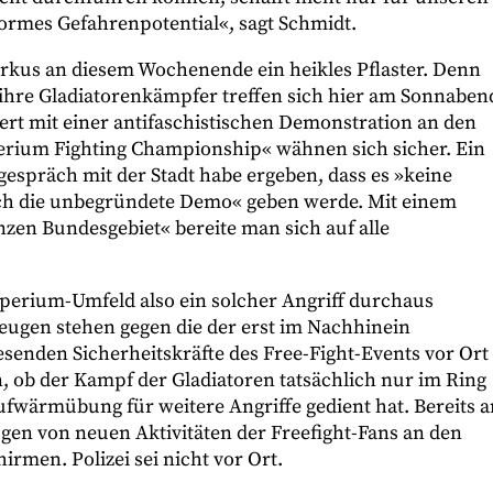
ormes Gefahrenpotential«, sagt Schmidt.
irkus an diesem Wochenende ein heikles Pflaster. Denn
ihre Gladiatorenkämpfer treffen sich hier am Sonnaben
rt mit einer antifaschistischen Demonstration an den
perium Fighting Championship« wähnen sich sicher. Ein
espräch mit der Stadt habe ergeben, dass es »keine
urch die unbegründete Demo« geben werde. Mit einem
zen Bundesgebiet« bereite man sich auf alle
erium-Umfeld also ein solcher Angriff durchaus
eugen stehen gegen die der erst im Nachhinein
wesenden Sicherheitskräfte des Free-Fight-Events vor Ort
, ob der Kampf der Gladiatoren tatsächlich nur im Ring
 Aufwärmübung für weitere Angriffe gedient hat. Bereits 
n von neuen Aktivitäten der Freefight-Fans an den
irmen. Polizei sei nicht vor Ort.