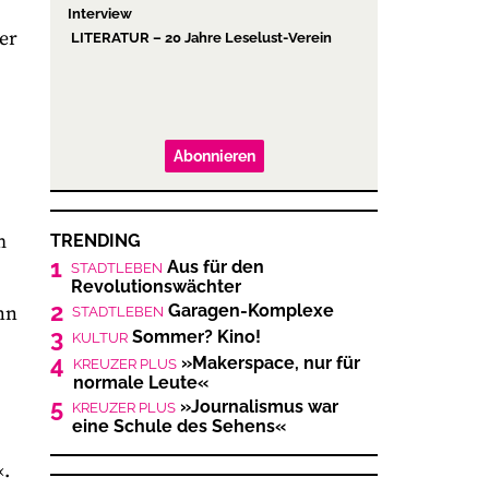
Interview
er
LITERATUR – 20 Jahre Leselust-Verein
Abonnieren
m
TRENDING
1
Aus für den
STADTLEBEN
Revolutionswächter
2
Garagen-Komplexe
nn
STADTLEBEN
3
Sommer? Kino!
KULTUR
4
»Makerspace, nur für
KREUZER PLUS
normale Leute«
5
»Journalismus war
KREUZER PLUS
eine Schule des Sehens«
«.