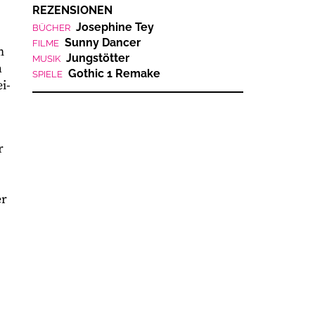
REZENSIONEN
Josephine Tey
BÜCHER
Sunny Dancer
FILME
m
Jungstötter
MUSIK
n
Gothic 1 Remake
SPIELE
i-
r
er