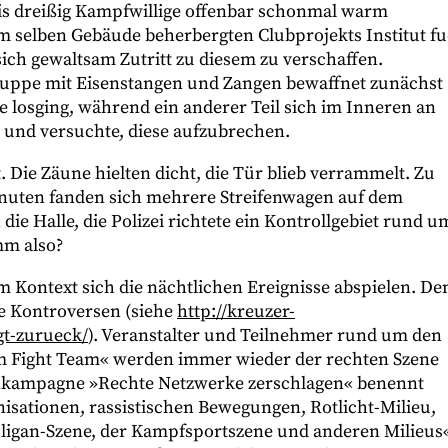
s dreißig Kampfwillige offenbar schonmal warm
im selben Gebäude beherbergten Clubprojekts Institut fu
sich gewaltsam Zutritt zu diesem zu verschaffen.
Gruppe mit Eisenstangen und Zangen bewaffnet zunächst
e losging, während ein anderer Teil sich im Inneren an
 und versuchte, diese aufzubrechen.
. Die Zäune hielten dicht, die Tür blieb verrammelt. Zu
uten fanden sich mehrere Streifenwagen auf dem
die Halle, die Polizei richtete ein Kontrollgebiet rund u
mm also?
Kontext sich die nächtlichen Ereignisse abspielen. De
ge Kontroversen (siehe
http://kreuzer-
gt-zurueck/
). Veranstalter und Teilnehmer rund um den
m Fight Team« werden immer wieder der rechten Szene
enkampagne »Rechte Netzwerke zerschlagen« benennt
ationen, rassistischen Bewegungen, Rotlicht-Milieu,
oligan-Szene, der Kampfsportszene und anderen Milieus