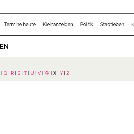
Termine heute
Kleinanzeigen
Politik
Stadtleben
K
DEN
|
Q
|
R
|
S
|
T
|
U
|
V
|
W
|
X
|
Y
|
Z