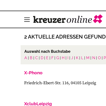
2 AKTUELLE ADRESSEN GEFUN
Auswahl nach Buchstabe
A
|
B
|
C
|
D
|
E
|
F
|
G
|
H
|
I
|
J
|
K
|
L
|
M
|
N
|
O
|
P
X-Phono
Friedrich-Ebert-Str. 116, 04105 Leipzig
XclubLeipzig