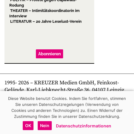
Rodung
THEATER – Intimitätskoordinatorin im
Interview
LITERATUR – 20 Jahre Leselust-Verein
Abonnieren
1995-
2026
– KREUZER Medien GmbH, Feinkost-
Gelände, Karl-Liebknecht-Straße 36, 04107 Leipzig,
Telefon +49 341 269 80 0 | kreuzer online
Diese Website benutzt Cookies. Indem Sie fortfahren, stimmen
Sie unseren Datenschutzregelungen (Verwendung von
Cookies und anderen Technologien) zu.
Einen Widerruf der
Zustimmung finden Sie in unserer Datenschutzerkärung.
OK
Nein
Datenschutzinformationen