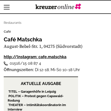
Restaurants
Café
Café Matschka
August-Bebel-Str. 1, 04275 (Südvorstadt)
http://Instagram: cafe.matschka
01516/15 08 87 4
Öffnungszeiten:
Di 12-18; Mi-So 10-18 Uhr
AKTUELLE AUSGABE
TITEL – Garagenhöfe in Leipzig
POLITIK – Protest gegen Capawald-
Rodung
THEATER – Intimitätskoordinatorin im
Interview