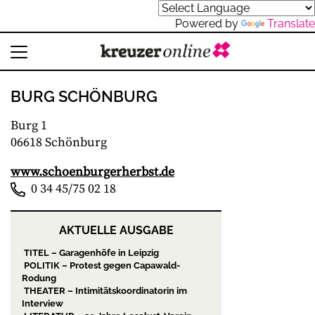
Powered by
Translate
BURG SCHÖNBURG
Burg 1
06618 Schönburg
www.schoenburgerherbst.de
0 34 45/75 02 18
AKTUELLE AUSGABE
TITEL – Garagenhöfe in Leipzig
POLITIK – Protest gegen Capawald-
Rodung
THEATER – Intimitätskoordinatorin im
Interview