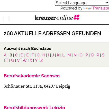
Powered by
Translate
268 AKTUELLE ADRESSEN GEFUNDEN
Auswahl nach Buchstabe
A
|
B
|
C
|
D
|
E
|
F
|
G
|
H
|
I
|
J
|
K
|
L
|
M
|
N
|
O
|
P
|
Q
|
R
|
S
|
T
|
U
|
V
|
W
|
X
|
Y
|
Z
Berufsakademie Sachsen
Schönauer Str. 113a, 04207 Leipzig
Berufsbildungswerk Leipzig