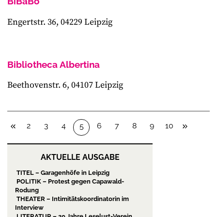
BiBaBo
Engertstr. 36, 04229 Leipzig
Bibliotheca Albertina
Beethovenstr. 6, 04107 Leipzig
2
3
4
6
7
8
9
10
5
AKTUELLE AUSGABE
TITEL – Garagenhöfe in Leipzig
POLITIK – Protest gegen Capawald-
Rodung
THEATER – Intimitätskoordinatorin im
Interview
LITERATUR – 20 Jahre Leselust-Verein