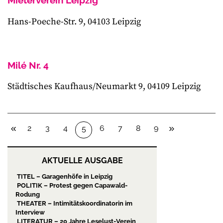
Hans-Poeche-Str. 9, 04103 Leipzig
Milé Nr. 4
Städtisches Kaufhaus/Neumarkt 9, 04109 Leipzig
2
3
4
6
7
8
9
5
AKTUELLE AUSGABE
TITEL – Garagenhöfe in Leipzig
POLITIK – Protest gegen Capawald-
Rodung
THEATER – Intimitätskoordinatorin im
Interview
LITERATUR – 20 Jahre Leselust-Verein