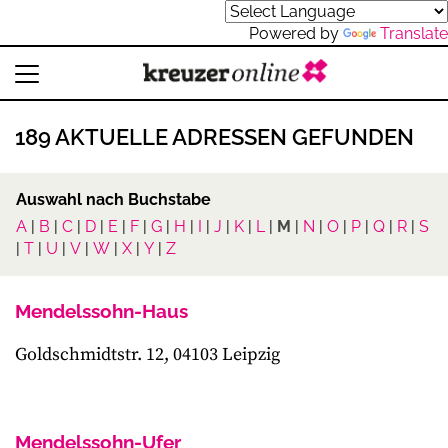
Powered by
Translate
189 AKTUELLE ADRESSEN GEFUNDEN
Auswahl nach Buchstabe
A
|
B
|
C
|
D
|
E
|
F
|
G
|
H
|
I
|
J
|
K
|
L
|
M
|
N
|
O
|
P
|
Q
|
R
|
S
|
T
|
U
|
V
|
W
|
X
|
Y
|
Z
Mendelssohn-Haus
Goldschmidtstr. 12, 04103 Leipzig
Mendelssohn-Ufer