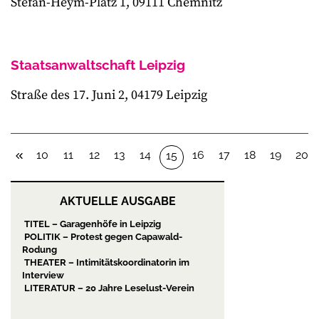
Stefan-Heym-Platz 1, 09111 Chemnitz
Staatsanwaltschaft Leipzig
Straße des 17. Juni 2, 04179 Leipzig
10
11
12
13
14
16
17
18
19
20
15
AKTUELLE AUSGABE
TITEL – Garagenhöfe in Leipzig
POLITIK – Protest gegen Capawald-
Rodung
THEATER – Intimitätskoordinatorin im
Interview
LITERATUR – 20 Jahre Leselust-Verein