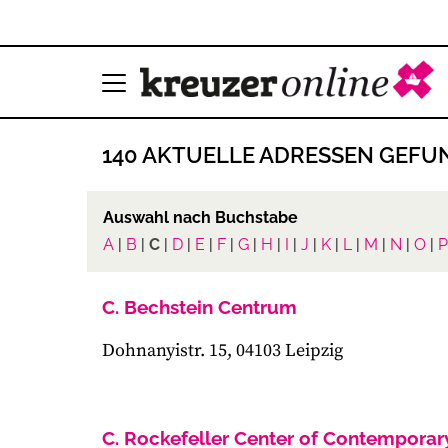
140 AKTUELLE ADRESSEN GEFU
Auswahl nach Buchstabe
A
|
B
|
C
|
D
|
E
|
F
|
G
|
H
|
I
|
J
|
K
|
L
|
M
|
N
|
O
|
P
C. Bechstein Centrum
Dohnanyistr. 15, 04103 Leipzig
C. Rockefeller Center of Contemporary