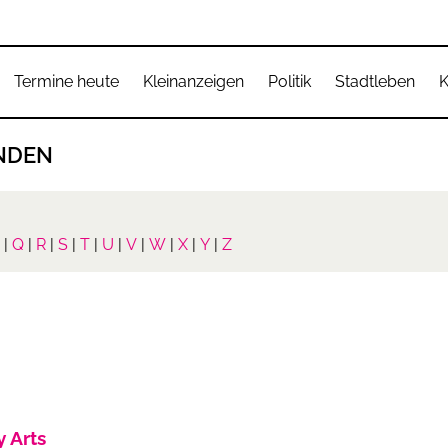
Termine heute
Kleinanzeigen
Politik
Stadtleben
K
NDEN
|
Q
|
R
|
S
|
T
|
U
|
V
|
W
|
X
|
Y
|
Z
 Arts