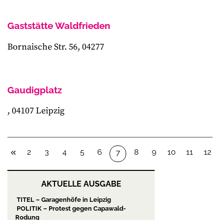
Gaststätte Waldfrieden
Bornaische Str. 56, 04277
Gaudigplatz
, 04107 Leipzig
2
3
4
5
6
8
9
10
11
12
7
AKTUELLE AUSGABE
TITEL – Garagenhöfe in Leipzig
POLITIK – Protest gegen Capawald-
Rodung