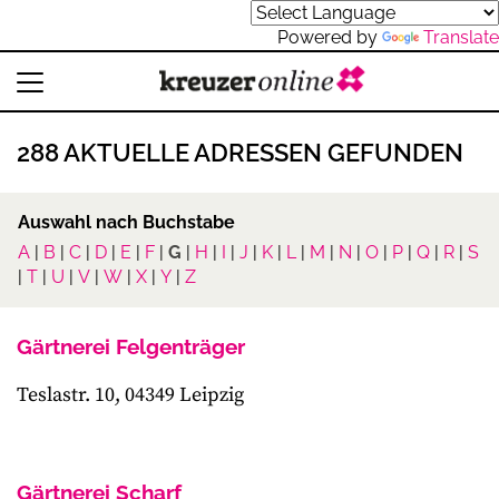
Powered by
Translate
288 AKTUELLE ADRESSEN GEFUNDEN
Auswahl nach Buchstabe
A
|
B
|
C
|
D
|
E
|
F
|
G
|
H
|
I
|
J
|
K
|
L
|
M
|
N
|
O
|
P
|
Q
|
R
|
S
|
T
|
U
|
V
|
W
|
X
|
Y
|
Z
Gärtnerei Felgenträger
Teslastr. 10, 04349 Leipzig
Gärtnerei Scharf