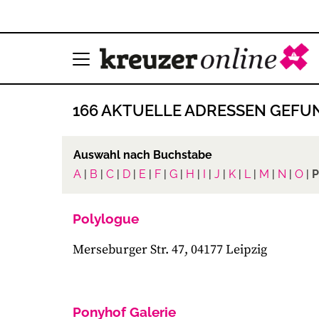
166 AKTUELLE ADRESSEN GEFU
Auswahl nach Buchstabe
A
|
B
|
C
|
D
|
E
|
F
|
G
|
H
|
I
|
J
|
K
|
L
|
M
|
N
|
O
|
P
Polylogue
Merseburger Str. 47, 04177 Leipzig
Ponyhof Galerie