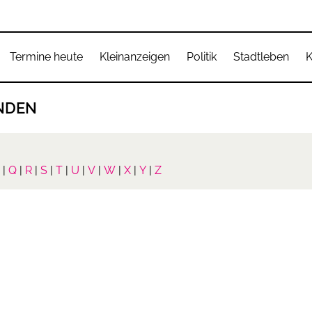
Termine heute
Kleinanzeigen
Politik
Stadtleben
K
NDEN
|
Q
|
R
|
S
|
T
|
U
|
V
|
W
|
X
|
Y
|
Z