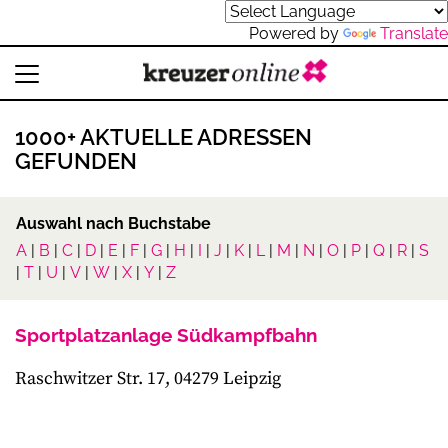
Powered by
Translate
1000+ AKTUELLE ADRESSEN
GEFUNDEN
Auswahl nach Buchstabe
A
|
B
|
C
|
D
|
E
|
F
|
G
|
H
|
I
|
J
|
K
|
L
|
M
|
N
|
O
|
P
|
Q
|
R
|
S
|
T
|
U
|
V
|
W
|
X
|
Y
|
Z
Sportplatzanlage Südkampfbahn
Raschwitzer Str. 17, 04279 Leipzig