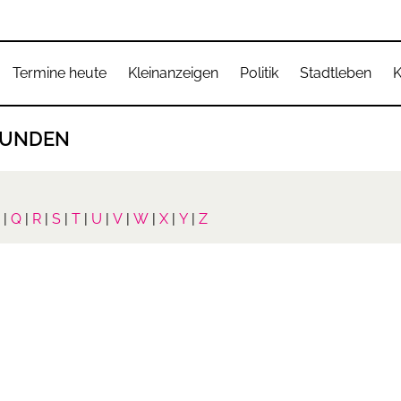
Termine heute
Kleinanzeigen
Politik
Stadtleben
K
FUNDEN
|
Q
|
R
|
S
|
T
|
U
|
V
|
W
|
X
|
Y
|
Z