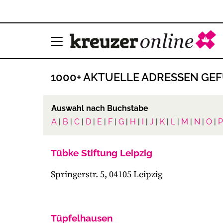
1000+ AKTUELLE ADRESSEN GE
Auswahl nach Buchstabe
A
|
B
|
C
|
D
|
E
|
F
|
G
|
H
|
I
|
J
|
K
|
L
|
M
|
N
|
O
|
P
Tübke Stiftung Leipzig
Springerstr. 5, 04105 Leipzig
Tüpfelhausen