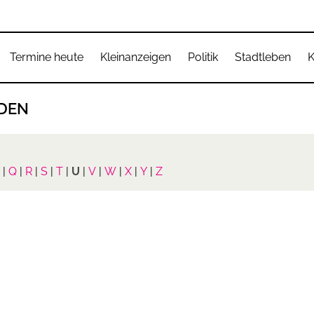
Termine heute
Kleinanzeigen
Politik
Stadtleben
K
NDEN
|
Q
|
R
|
S
|
T
|
U
|
V
|
W
|
X
|
Y
|
Z