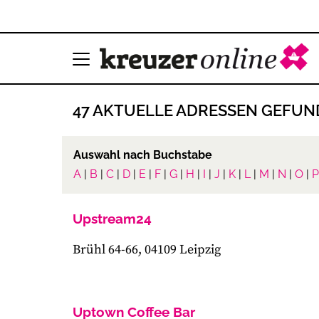
47 AKTUELLE ADRESSEN GEFU
Auswahl nach Buchstabe
A
|
B
|
C
|
D
|
E
|
F
|
G
|
H
|
I
|
J
|
K
|
L
|
M
|
N
|
O
|
P
Upstream24
Brühl 64-66, 04109 Leipzig
Uptown Coffee Bar