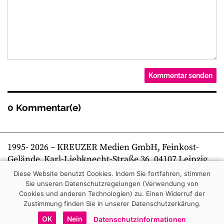
0 Kommentar(e)
1995-
2026
– KREUZER Medien GmbH, Feinkost-
Gelände, Karl-Liebknecht-Straße 36, 04107 Leipzig,
Telefon +49 341 269 80 0 | kreuzer online
Diese Website benutzt Cookies. Indem Sie fortfahren, stimmen
Sie unseren Datenschutzregelungen (Verwendung von
Cookies und anderen Technologien) zu.
Einen Widerruf der
Zustimmung finden Sie in unserer Datenschutzerkärung.
OK
Nein
Datenschutzinformationen