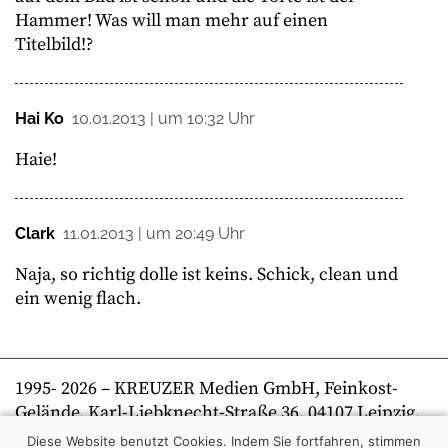
Hammer! Was will man mehr auf einen
Titelbild!?
Hai Ko
10.01.2013 | um 10:32 Uhr
Haie!
Clark
11.01.2013 | um 20:49 Uhr
Naja, so richtig dolle ist keins. Schick, clean und
ein wenig flach.
1995-
2026
– KREUZER Medien GmbH, Feinkost-
Gelände, Karl-Liebknecht-Straße 36, 04107 Leipzig,
Telefon +49 341 269 80 0 | kreuzer online
Diese Website benutzt Cookies. Indem Sie fortfahren, stimmen