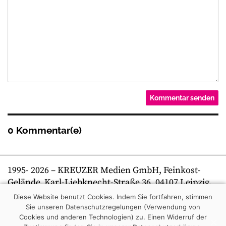
0 Kommentar(e)
1995-
2026
– KREUZER Medien GmbH, Feinkost-
Gelände, Karl-Liebknecht-Straße 36, 04107 Leipzig,
Telefon +49 341 269 80 0 | kreuzer online
Diese Website benutzt Cookies. Indem Sie fortfahren, stimmen
Sie unseren Datenschutzregelungen (Verwendung von
Cookies und anderen Technologien) zu.
Einen Widerruf der