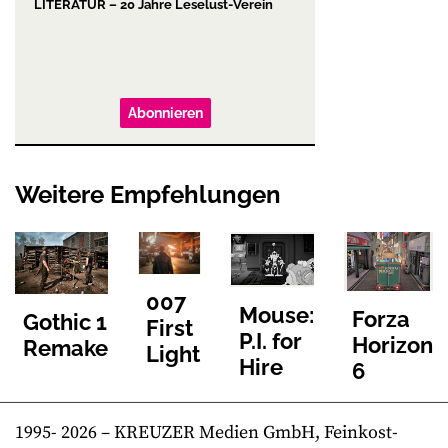
LITERATUR – 20 Jahre Leselust-Verein
Abonnieren
Weitere Empfehlungen
007
Mouse:
Forza
Gothic 1
First
P.I. for
Horizon
Remake
Light
Hire
6
1995-
2026
– KREUZER Medien GmbH, Feinkost-