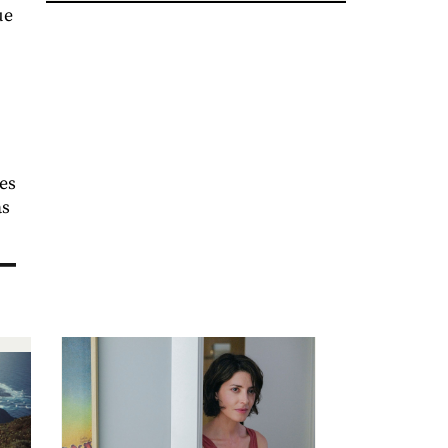
ue
es
as