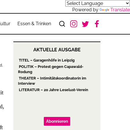
Powered by
Translate
ultur
Essen & Trinken
AKTUELLE AUSGABE
TITEL – Garagenhöfe in Leipzig
d,
POLITIK – Protest gegen Capawald-
Rodung
THEATER – Intimitätskoordinatorin im
Interview
LITERATUR – 20 Jahre Leselust-Verein
it
d,
Abonnieren
ft