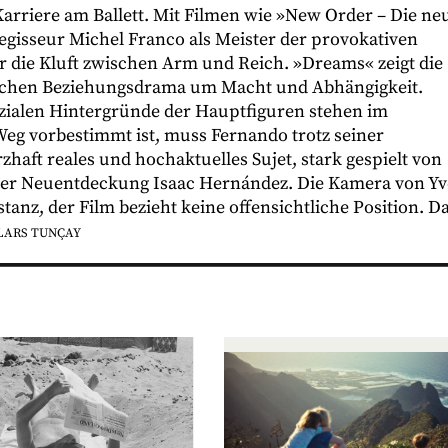
 Karriere am Ballett. Mit Filmen wie »New Order – Die ne
gisseur Michel Franco als Meister der provokativen
t er die Kluft zwischen Arm und Reich. »Dreams« zeigt die
lichen Beziehungsdrama um Macht und Abhängigkeit.
ozialen Hintergründe der Hauptfiguren stehen im
eg vorbestimmt ist, muss Fernando trotz seiner
haft reales und hochaktuelles Sujet, stark gespielt von
 der Neuentdeckung Isaac Hernández. Die Kamera von Yv
tanz, der Film bezieht keine offensichtliche Position. D
LARS TUNÇAY