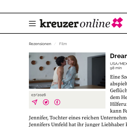
Rezensionen
Film
Dream
USA/MEX 2
98 min
Eine Sz
abspiel
Geflüch
07/2026
dem He
Hilferu
kann Fe
Jennifer, Tochter eines reichen Unternehme
Jennifers Umfeld hat ihr junger Liebhaber 