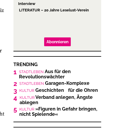
Interview
iz
LITERATUR – 20 Jahre Leselust-Verein
Abonnieren
r
TRENDING
1
Aus für den
STADTLEBEN
Revolutionswächter
2
Garagen-Komplexe
STADTLEBEN
3
Geschichten für die Ohren
KULTUR
4
Verband anlegen, Ängste
KULTUR
ablegen
5
»Figuren in Gefahr bringen,
KULTUR
ht
nicht Spielende«