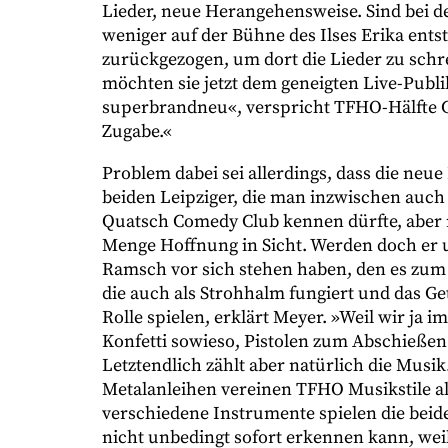
Lieder, neue Herangehensweise. Sind bei 
weniger auf der Bühne des Ilses Erika ents
zurückgezogen, um dort die Lieder zu schre
möchten sie jetzt dem geneigten Live-Publ
superbrandneu«, verspricht TFHO-Hälfte Chri
Zugabe.«
Problem dabei sei allerdings, dass die neue 
beiden Leipziger, die man inzwischen auc
Quatsch Comedy Club kennen dürfte, aber m
Menge Hoffnung in Sicht. Werden doch er un
Ramsch vor sich stehen haben, den es zum E
die auch als Strohhalm fungiert und das G
Rolle spielen, erklärt Meyer. »Weil wir ja 
Konfetti sowieso, Pistolen zum Abschieße
Letztendlich zählt aber natürlich die Mus
Metalanleihen vereinen TFHO Musikstile a
verschiedene Instrumente spielen die beide
nicht unbedingt sofort erkennen kann, weil