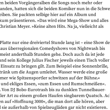
den beiden Vorgängeralben die Songs noch mehr oder
tanden, hatten sich die beiden Komiker nun in die Schwe
iben. Sie packten selbige hier auf ein Album und
ikum präsentieren. »Das wird eine Mega-Show und alles
stian Meyer. »Keine alten Hits. Na ja, vielleicht als
Platte nur eine dreiviertel Stunde lang ist – eine Show de
h aus überregionalen Comedyshows von Nightwash bis
eist anderthalb Stunden gehe. Doch auch da ist jede
d sein Kollege Julius Fischer jeweils einen Tisch voller
insatz zu bringen gilt. Zum Beispiel eine Sonnenbrille,
etränk um die Augen umleitet. Wasser werde eine große
immer wie Spitzensportler schwitzen auf der Bühne.«
n und ekliges Essen, »zum Essen und Rumschmeißen«.
ik. Von DJ Bobo-Eurotrash bis zu dunklen Tunnelbauer-
ller Art zu einem großen Haufen singbarem Quatsch. Ac
n auf »Hoffnung 3000«, die man dort alle hören, aber
 sie außerhalb von Spielzeugläden gar nicht existieren.