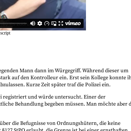
iegenden Mann dann im Würgegriff. Während dieser um
tark auf den Kontrolleur ein. Erst sein Kollege konnte i
lassen. Kurze Zeit später traf die Polizei ein.
ei registriert und würde untersucht. Einer der
rztliche Behandlung begeben müssen. Man möchte aber d
über die Befugnisse von Ordnungshütern, die keine
t §127 StPO erlaubt, die Grenze ist bei einer ernsthaften