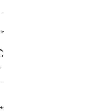
ie
s,
So
e
it