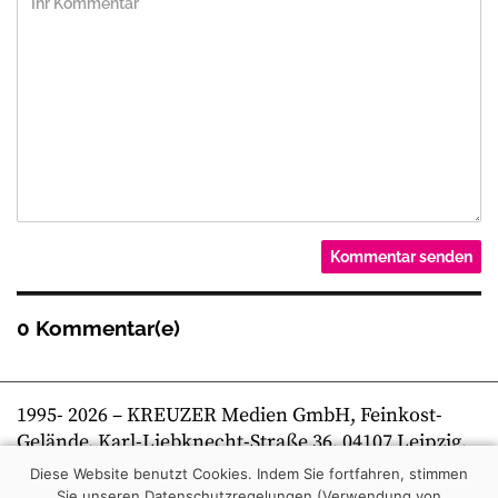
0 Kommentar(e)
1995-
2026
– KREUZER Medien GmbH, Feinkost-
Gelände, Karl-Liebknecht-Straße 36, 04107 Leipzig,
Telefon +49 341 269 80 0 | kreuzer online
Diese Website benutzt Cookies. Indem Sie fortfahren, stimmen
Sie unseren Datenschutzregelungen (Verwendung von