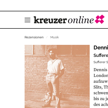
Rezensionen
Musik
Denni
Suffer
Sufferer 
Dennis 
London,
aufzuw
Slits, 
schwenk
bis zu 
des ach