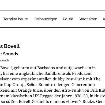
Termine heute
Kleinanzeigen
Politik
Stadtleben
K
s Bovell
er Sounds
Sounds
Bovell, geboren auf Barbados und aufgewachsen in
 hat eine unglaubliche Bandbreite als Produzent
eisen: vom experimentellen dubby Post-Punk mit The
The Pop Group, Saâda Bonaire oder gen Gitarrenpop
end mit Orange Juice, über den Afro-Funk von Fela Kut
jenem klassischen UK-Reggae der Jahre 1976–80, inklusiv
 so süßen Bovell-Gezüchts namens »Lover’s Rock«. Gen