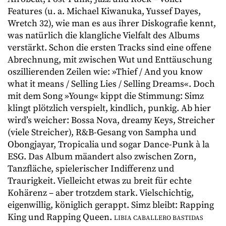
Features (u. a. Michael Kiwanuka, Yussef Dayes,
Wretch 32), wie man es aus ihrer Diskografie kennt,
was natürlich die klangliche Vielfalt des Albums
verstärkt. Schon die ersten Tracks sind eine offene
Abrechnung, mit zwischen Wut und Enttäuschung
oszillierenden Zeilen wie: »Thief / And you know
what it means / Selling Lies / Selling Dreams«. Doch
mit dem Song »Young« kippt die Stimmung: Simz
klingt plötzlich verspielt, kindlich, punkig. Ab hier
wird’s weicher: Bossa Nova, dreamy Keys, Streicher
(viele Streicher), R&B-Gesang von Sampha und
Obongjayar, Tropicalia und sogar Dance-Punk à la
ESG. Das Album mäandert also zwischen Zorn,
Tanzfläche, spielerischer Indifferenz und
Traurigkeit. Vielleicht etwas zu breit für echte
Kohärenz – aber trotzdem stark. Vielschichtig,
eigenwillig, königlich gerappt. Simz bleibt: Rapping
King und Rapping Queen.
LIBIA CABALLERO BASTIDAS