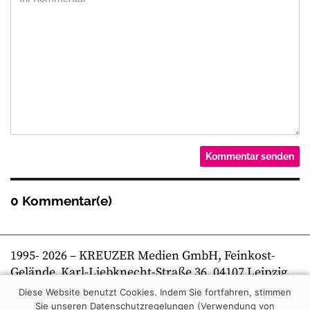
0 Kommentar(e)
1995-
2026
– KREUZER Medien GmbH, Feinkost-
Gelände, Karl-Liebknecht-Straße 36, 04107 Leipzig,
Telefon +49 341 269 80 0 | kreuzer online
Diese Website benutzt Cookies. Indem Sie fortfahren, stimmen
Sie unseren Datenschutzregelungen (Verwendung von