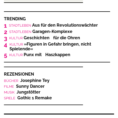
TRENDING
1
Aus für den Revolutionswächter
STADTLEBEN
2
Garagen-Komplexe
STADTLEBEN
3
Geschichten für die Ohren
KULTUR
4
»Figuren in Gefahr bringen, nicht
KULTUR
Spielende«
5
Punx mit Haszkappen
KULTUR
REZENSIONEN
Josephine Tey
BÜCHER
Sunny Dancer
FILME
Jungstötter
MUSIK
Gothic 1 Remake
SPIELE