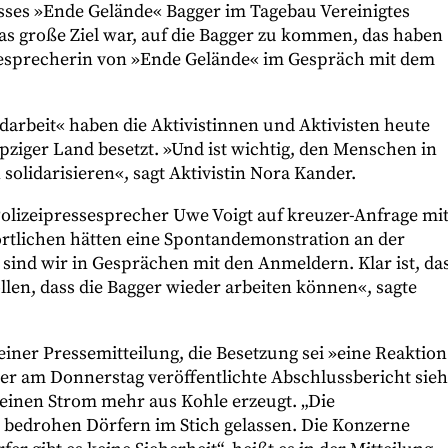
ses »Ende Gelände« Bagger im Tagebau Vereinigtes
as große Ziel war, auf die Bagger zu kommen, das haben
ssesprecherin von »Ende Gelände« im Gespräch mit dem
darbeit« haben die Aktivistinnen und Aktivisten heute
ziger Land besetzt. »Und ist wichtig, den Menschen in
 solidarisieren«, sagt Aktivistin Nora Kander.
e Polizeipressesprecher Uwe Voigt auf kreuzer-Anfrage mit
rtlichen hätten eine Spontandemonstration an der
ind wir in Gesprächen mit den Anmeldern. Klar ist, da
llen, dass die Bagger wieder arbeiten können«, sagte
einer Pressemitteilung, die Besetzung sei »eine Reaktion
r am Donnerstag veröffentlichte Abschlussbericht sieh
keinen Strom mehr aus Kohle erzeugt. „Die
bedrohen Dörfern im Stich gelassen. Die Konzerne