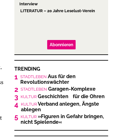
Interview
LITERATUR – 20 Jahre Leselust-Verein
Abonnieren
.
TRENDING
1
Aus für den
STADTLEBEN
ss
Revolutionswächter
2
Garagen-Komplexe
STADTLEBEN
3
Geschichten für die Ohren
KULTUR
4
Verband anlegen, Ängste
KULTUR
ablegen
5
»Figuren in Gefahr bringen,
t
KULTUR
nicht Spielende«