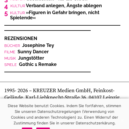
4
Verband anlegen, Ängste ablegen
KULTUR
5
»Figuren in Gefahr bringen, nicht
KULTUR
Spielende«
REZENSIONEN
Josephine Tey
BÜCHER
Sunny Dancer
FILME
Jungstötter
MUSIK
Gothic 1 Remake
SPIELE
1995-
2026
– KREUZER Medien GmbH, Feinkost-
Gelände, Karl-Liebknecht-Straße 36, 04107 Leipzig,
Telefon +49 341 269 80 0 | kreuzer online
Diese Website benutzt Cookies. Indem Sie fortfahren, stimmen
Sie unseren Datenschutzregelungen (Verwendung von
Cookies und anderen Technologien) zu.
Einen Widerruf der
Zustimmung finden Sie in unserer Datenschutzerkärung.