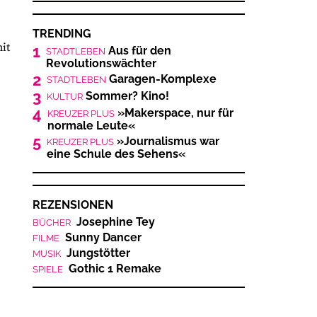
TRENDING
it
1
Aus für den
STADTLEBEN
Revolutionswächter
2
Garagen-Komplexe
STADTLEBEN
3
Sommer? Kino!
KULTUR
4
»Makerspace, nur für
KREUZER PLUS
normale Leute«
5
»Journalismus war
KREUZER PLUS
eine Schule des Sehens«
REZENSIONEN
Josephine Tey
BÜCHER
Sunny Dancer
FILME
Jungstötter
MUSIK
Gothic 1 Remake
SPIELE