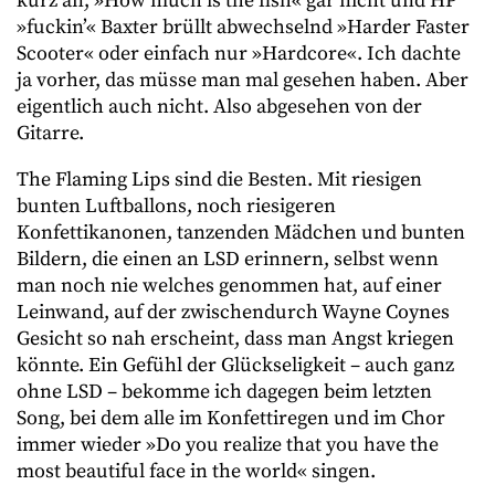
kurz an, »How much is the fish« gar nicht und HP
»fuckin’« Baxter brüllt abwechselnd »Harder Faster
Scooter« oder einfach nur »Hardcore«. Ich dachte
ja vorher, das müsse man mal gesehen haben. Aber
eigentlich auch nicht. Also abgesehen von der
Gitarre.
The Flaming Lips sind die Besten. Mit riesigen
bunten Luftballons, noch riesigeren
Konfettikanonen, tanzenden Mädchen und bunten
Bildern, die einen an LSD erinnern, selbst wenn
man noch nie welches genommen hat, auf einer
Leinwand, auf der zwischendurch Wayne Coynes
Gesicht so nah erscheint, dass man Angst kriegen
könnte. Ein Gefühl der Glückseligkeit – auch ganz
ohne LSD – bekomme ich dagegen beim letzten
Song, bei dem alle im Konfettiregen und im Chor
immer wieder »Do you realize that you have the
most beautiful face in the world« singen.