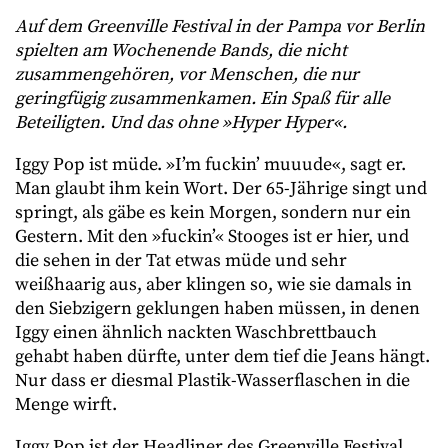
Auf dem Greenville Festival in der Pampa vor Berlin
spielten am Wochenende Bands, die nicht
zusammengehören, vor Menschen, die nur
geringfügig zusammenkamen. Ein Spaß für alle
Beteiligten. Und das ohne »Hyper Hyper«.
Iggy Pop ist müde. »I’m fuckin’ muuude«, sagt er.
Man glaubt ihm kein Wort. Der 65-Jährige singt und
springt, als gäbe es kein Morgen, sondern nur ein
Gestern. Mit den »fuckin’« Stooges ist er hier, und
die sehen in der Tat etwas müde und sehr
weißhaarig aus, aber klingen so, wie sie damals in
den Siebzigern geklungen haben müssen, in denen
Iggy einen ähnlich nackten Waschbrettbauch
gehabt haben dürfte, unter dem tief die Jeans hängt.
Nur dass er diesmal Plastik-Wasserflaschen in die
Menge wirft.
Iggy Pop ist der Headliner des Greenville Festival,