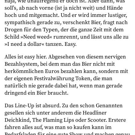
naja, wie unaufregend er doch ist. Aber dann, was
soll’s, ab nach vorne (ist ja nicht weit) und Hände
hoch und mitgemacht. Und er wird immer lustiger,
sympathisch gerade zu, verschenkt Bier, fragt nach
Drogen für den Typen, der die ganze Zeit mit dem
Schild »Need weed« rumrennt, und lässt uns alle zu
»I need a dollar« tanzen. Easy.
Alles ist easy hier. Abgesehen von diesem nervigen
Bezahlsystem, bei dem man das Bier nicht mit
herkömmlichen Euros bezahlen kann, sondern mit
der eigenen Festivalwährung Token, die man
natürlich nie gerade dabei hat, wenn man gerade
dringend ein Bier braucht.
Das Line-Up ist absurd. Zu den schon Genannten
gesellen sich unter anderem die Headliner
Deichkind, The Flaming Lips oder Scooter. Erstere
fahren alles auf, was man so kaufen kann im
Bedarfsladen für eine gute Show und machen genau