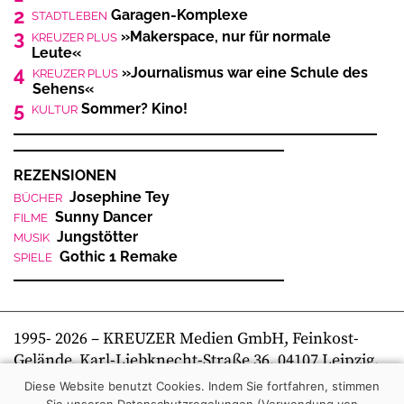
Infos und Anmeldung: info@leipziger-nasen.de
2
Garagen-Komplexe
STADTLEBEN
3
»Makerspace, nur für normale
KREUZER PLUS
Leute«
4
»Journalismus war eine Schule des
KREUZER PLUS
Sehens«
5
Sommer? Kino!
KULTUR
REZENSIONEN
Josephine Tey
BÜCHER
Sunny Dancer
FILME
Jungstötter
MUSIK
Gothic 1 Remake
SPIELE
1995-
2026
– KREUZER Medien GmbH, Feinkost-
Gelände, Karl-Liebknecht-Straße 36, 04107 Leipzig,
Telefon +49 341 269 80 0 | kreuzer online
Diese Website benutzt Cookies. Indem Sie fortfahren, stimmen
Sie unseren Datenschutzregelungen (Verwendung von