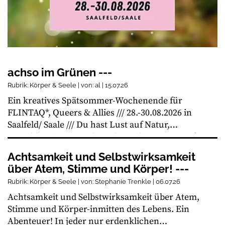
achso im Grünen ---
Rubrik: Körper & Seele | von: al | 15.07.26
Ein kreatives Spätsommer-Wochenende für
FLINTAQ*, Queers & Allies /// 28.-30.08.2026 in
Saalfeld/ Saale /// Du hast Lust auf Natur,
Entschleunigung und möchtest dir was Gutes für
Körper, Geist und Seele tun? Du magst deine
Achtsamkeit und Selbstwirksamkeit
Bubble erweitern, neue Kontakte knüpfen oder
über Atem, Stimme und Körper! ---
bereits bestehende stärken und bist offen für
Rubrik: Körper & Seele | von: Stephanie Trenkle | 06.07.26
kreativen Austausch? Dann herzlich willkommen!
Achtsamkeit und Selbstwirksamkeit über Atem,
/// Wir vom achso Kollektiv laden wieder ein, mit
Stimme und Körper-inmitten des Lebens. Ein
uns den Sommer zu verabschieden: Dich
Abenteuer! In jeder nur erdenklichen
erwarten drei Tage in Wald- und Flussnähe mit