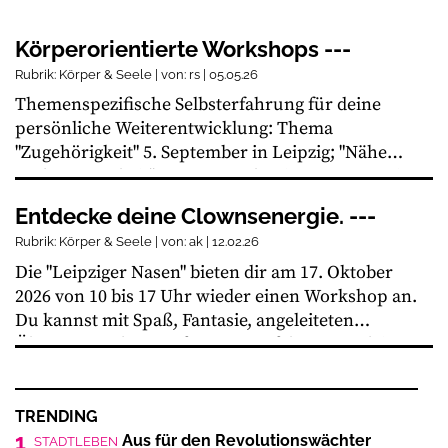
Körperorientierte Workshops ---
Rubrik: Körper & Seele | von: rs | 05.05.26
Themenspezifische Selbsterfahrung für deine
persönliche Weiterentwicklung: Thema
"Zugehörigkeit" 5. September in Leipzig; "Nähe
und Bezogenheit" 6.-8. November in Wurzen. Bei
qualifizierter und erfahrener Therapeutin Dipl.-
Entdecke deine Clownsenergie. ---
Psych. Regina Stawowy; Tel. 0163 6704209
Rubrik: Körper & Seele | von: ak | 12.02.26
Die "Leipziger Nasen" bieten dir am 17. Oktober
2026 von 10 bis 17 Uhr wieder einen Workshop an.
Du kannst mit Spaß, Fantasie, angeleiteten
Übungen und Raum für neue Erfahrungen deinen
Clown entdecken und die Welt mit anderen Augen
sehen. Mit und ohne Vorkenntnisse bist du
willkommen. Gebühr 70 €, Ermäßigung auf
TRENDING
Anfrage. Das Angebot richtet sich an Erwachsene.
1
Aus für den Revolutionswächter
STADTLEBEN