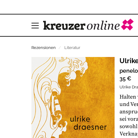
Rezensionen
Literatur
Ulrik
penelop
35 €
Ulrike Dr
Halten 
und Ve
anspruc
sei vor
sowohl 
Verknap