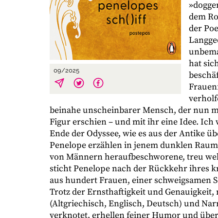
»dogge
dem Ro
der Poe
Langged
unbeman
hat sic
09/2025
beschäf
Frauenf
verholf
beinahe unscheinbarer Mensch, der nun mi
Figur erschien – und mit ihr eine Idee. Ic
Ende der Odyssee, wie es aus der Antike über
Penelope erzählen in jenem dunklen Raum,
von Männern heraufbeschworene, treu webe
sticht Penelope nach der Rückkehr ihres kr
aus hundert Frauen, einer schweigsamen Sc
Trotz der Ernsthaftigkeit und Genauigkeit,
(Altgriechisch, Englisch, Deutsch) und Nar
verknotet, erhellen feiner Humor und über