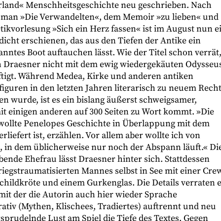
rland« Menschheitsgeschichte neu geschrieben. Nach
man »Die Verwandelten«, dem Memoir »zu lieben« und
tikvorlesung »Sich ein Herz fassen« ist im August nun e
icht erschienen, das aus den Tiefen der Antike ein
ntes Boot auftauchen lässt. Wie der Titel schon verrät
h Draesner nicht mit dem ewig wiedergekäuten Odysseu
tigt. Während Medea, Kirke und anderen antiken
iguren in den letzten Jahren literarisch zu neuem Rech
en wurde, ist es ein bislang äußerst schweigsamer,
t einigen anderen auf 300 Seiten zu Wort kommt. »Die
h wollte Penelopes Geschichte in Überlappung mit dem
liefert ist, erzählen. Vor allem aber wollte ich von
 in dem üblicherweise nur noch der Abspann läuft.« Di
nde Ehefrau lässt Draesner hinter sich. Stattdessen
iegstraumatisierten Mannes selbst in See mit einer Cre
hildkröte und einem Gurkenglas. Die Details verraten e
 mit der die Autorin auch hier wieder Sprache
rativ (Mythen, Klischees, Tradiertes) auftrennt und neu
sprudelnde Lust am Spiel die Tiefe des Textes. Gegen