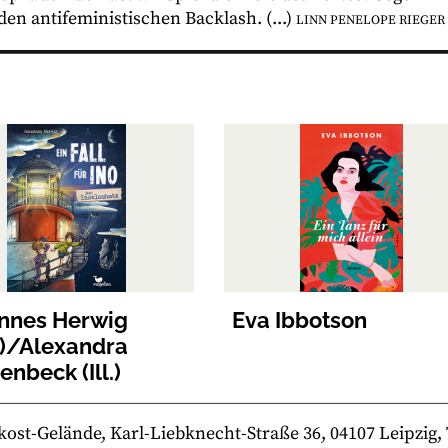
en antifeministischen Backlash. (...)
LINN PENELOPE RIEGER
nnes Herwig
Eva Ibbotson
t)/Alexandra
nbeck (Ill.)
-Gelände, Karl-Liebknecht-Straße 36, 04107 Leipzig, Te