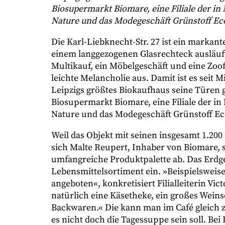
Biosupermarkt Biomare, eine Filiale der 
Nature und das Modegeschäft Grünstoff Ec
Die Karl-Liebknecht-Str. 27 ist ein markant
einem langgezogenen Glasrechteck ausläuft.
Multikauf, ein Möbelgeschäft und eine Zoo
leichte Melancholie aus. Damit ist es seit M
Leipzigs größtes Biokaufhaus seine Türen g
Biosupermarkt Biomare, eine Filiale der 
Nature und das Modegeschäft Grünstoff Ec
Weil das Objekt mit seinen insgesamt 1.200
sich Malte Reupert, Inhaber von Biomare, 
umfangreiche Produktpalette ab. Das Erdg
Lebensmittelsortiment ein. »Beispielsweise
angeboten«, konkretisiert Filialleiterin V
natürlich eine Käsetheke, ein großes Weinso
Backwaren.« Die kann man im Café gleich z
es nicht doch die Tagessuppe sein soll. Bei