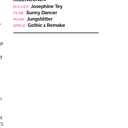
Josephine Tey
BÜCHER
Sunny Dancer
FILME
Jungstötter
MUSIK
,
Gothic 1 Remake
SPIELE
ge
t
h
et
TS