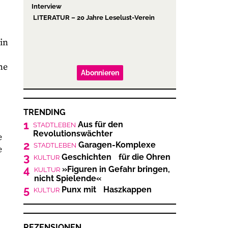
Interview
LITERATUR – 20 Jahre Leselust-Verein
 in
ne
Abonnieren
TRENDING
1
Aus für den
STADTLEBEN
Revolutionswächter
e
2
Garagen-Komplexe
STADTLEBEN
e
3
Geschichten für die Ohren
KULTUR
4
»Figuren in Gefahr bringen,
KULTUR
nicht Spielende«
5
Punx mit Haszkappen
KULTUR
REZENSIONEN