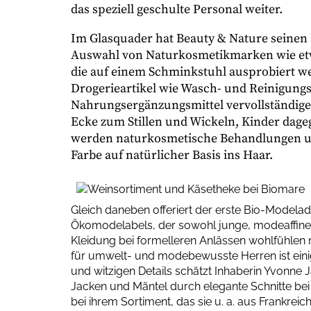
das speziell geschulte Personal weiter.
Im Glasquader hat Beauty & Nature seinen 
Auswahl von Naturkosmetikmarken wie etw
die auf einem Schminkstuhl ausprobiert w
Drogerieartikel wie Wasch- und Reinigung
Nahrungsergänzungsmittel vervollständigen
Ecke zum Stillen und Wickeln, Kinder dage
werden naturkosmetische Behandlungen u
Farbe auf natürlicher Basis ins Haar.
Gleich daneben offeriert der erste Bio-Modela
Ökomodelabels, der sowohl junge, modeaffine Me
Kleidung bei formelleren Anlässen wohlfühle
für umwelt- und modebewusste Herren ist einige
und witzigen Details schätzt Inhaberin Yvonne 
Jacken und Mäntel durch elegante Schnitte bei z
bei ihrem Sortiment, das sie u. a. aus Frankre