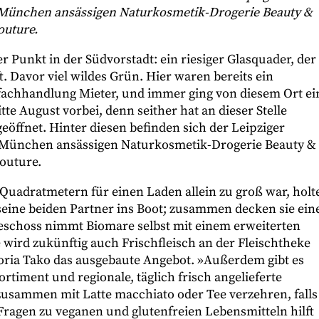
in München ansässigen Naturkosmetik-Drogerie Beauty &
outure.
er Punkt in der Südvorstadt: ein riesiger Glasquader, der
 Davor viel wildes Grün. Hier waren bereits ein
fachhandlung Mieter, und immer ging von diesem Ort ei
itte August vorbei, denn seither hat an dieser Stelle
eöffnet. Hinter diesen befinden sich der Leipziger
in München ansässigen Naturkosmetik-Drogerie Beauty &
outure.
 Quadratmetern für einen Laden allein zu groß war, holt
seine beiden Partner ins Boot; zusammen decken sie ein
eschoss nimmt Biomare selbst mit einem erweiterten
 wird zukünftig auch Frischfleisch an der Fleischtheke
ictoria Tako das ausgebaute Angebot. »Außerdem gibt es
rtiment und regionale, täglich frisch angelieferte
usammen mit Latte macchiato oder Tee verzehren, falls
 Fragen zu veganen und glutenfreien Lebensmitteln hilft