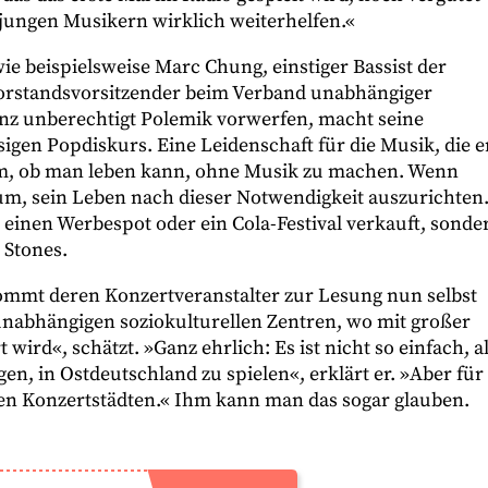
 jungen Musikern wirklich weiterhelfen.«
e beispielsweise Marc Chung, einstiger Bassist der
orstandsvorsitzender beim Verband unabhängiger
nz unberechtigt Polemik vorwerfen, macht seine
sigen Popdiskurs. Eine Leidenschaft für die Musik, die e
um, ob man leben kann, ohne Musik zu machen. Wenn
rum, sein Leben nach dieser Notwendigkeit auszurichten
einen Werbespot oder ein Cola-Festival verkauft, sonde
g Stones.
ommt deren Konzertveranstalter zur Lesung nun selbst
unabhängigen soziokulturellen Zentren, wo mit großer
wird«, schätzt. »Ganz ehrlich: Es ist nicht so einfach, al
, in Ostdeutschland zu spielen«, erklärt er. »Aber für
hen Konzertstädten.« Ihm kann man das sogar glauben.