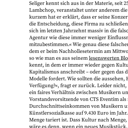
Seliger kennt sich aus in der Materie, seit 
Lambchop, veranstaltet unter anderem die
kurzem hat er erklärt, dass er seine Konze
die Entscheidung, diese Firma zu schließen,
sich im letzten Jahrzehnt massiv in die fal
Agentur wie diese immer weniger Einflussm
mitzubestimmen.« Wie genau diese falsche
dem er beim Nachhollesetermin am Mittwoc
so wie man es aus seinem
lesenswerten Bl
kennt, in dem er immer wieder gegen Kult
Kapitalismus anschreibt – oder gegen das d
Modelle fordert. Wie sollten die aussehen, 
Verfügung?«, fragt er zurück. Leider nicht,
ein faires Verhältnis zwischen Musikern u
Vorstandsvorsitzende von CTS Eventim als »
Durchschnittseinkommen von Musikern unte
Künstlersozialkasse auf 9.430 Euro im Jahr.
Menge tariert ist. Dass Kultur nach Menge, 
wäre es denn, wenn ein neues Musikstück, d