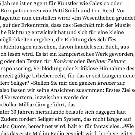
25 Jahren ist er Agent für Künstler wie Calexico oder
 Europatourneen von Patti Smith und Lou Reed. Vor
rtagentur nun einstellen wird: »Im Wesentlichen gründe
 auf der Erkenntnis, dass das ›Geschäft mit der Musik‹
sche Richtung entwickelt hat und sich für eine kleine
öglichkeiten ergeben, die Richtung des Schiffes
n Richtungen aussehen, davon handelt sein Buch, aus
h lesen wird. Es ist ein kämpferisches Werk geworden,
og
oder den Texten für
Konkret
oder
Berliner Zeitung
ursponsoring, Verblödung oder kritiklose Hinnahme des
erzeit gültige Urheberrecht, für das er seit Langem neue
Herr Seliger? »Stellen Sie mir den ganzen
kreuzer
zur
 also fassen wir seine Ansichten zusammen: Erstes Ziel s
nd Verwertern, inzwischen werde der
Dollar-Milliardär« geführt, das
r 30 Jahren hierzulande belaufe sich dagegen laut
 Zudem fordert Seliger ein System, das nicht länger auf
also Quote, berechnet wird, hält er für fantasielos. »Wie
as das erste Mal im Radio gespielt wird, hoch vergütet