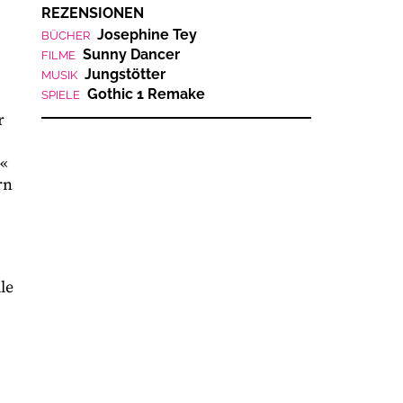
REZENSIONEN
Josephine Tey
BÜCHER
Sunny Dancer
FILME
Jungstötter
MUSIK
Gothic 1 Remake
SPIELE
r
.«
rn
le