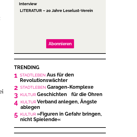
Interview
LITERATUR – 20 Jahre Leselust-Verein
t
Abonnieren
TRENDING
1
Aus für den
STADTLEBEN
Revolutionswächter
2
Garagen-Komplexe
STADTLEBEN
ei
3
Geschichten für die Ohren
KULTUR
4
Verband anlegen, Ängste
KULTUR
ablegen
5
»Figuren in Gefahr bringen,
KULTUR
nicht Spielende«