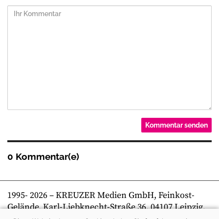
0 Kommentar(e)
1995-
2026
– KREUZER Medien GmbH, Feinkost-
Gelände, Karl-Liebknecht-Straße 36, 04107 Leipzig,
Telefon +49 341 269 80 0 | kreuzer online