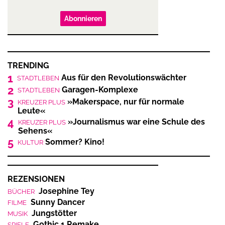
Abonnieren
TRENDING
1
Aus für den Revolutionswächter
STADTLEBEN
2
Garagen-Komplexe
STADTLEBEN
3
»Makerspace, nur für normale
KREUZER PLUS
Leute«
4
»Journalismus war eine Schule des
KREUZER PLUS
Sehens«
5
Sommer? Kino!
KULTUR
REZENSIONEN
Josephine Tey
BÜCHER
Sunny Dancer
FILME
Jungstötter
MUSIK
Gothic 1 Remake
SPIELE