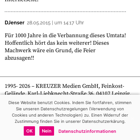
DJenser
28.05.2015 | um 14:17 Uhr
Für 1000 Jahre in die Verbannung dieses Umtata!
Hoffentlich hört das kein weiterer! Dieses
Machwerk wäre ein Grund, die Feier
abzusagen!!
1995-
2026
– KREUZER Medien GmbH, Feinkost-
Gelände, Karl-Liebknecht-Straße 36, 04107 Leipzig,
Telefon +49 341 269 80 0 | kreuzer online
Diese Website benutzt Cookies. Indem Sie fortfahren, stimmen
Sie unseren Datenschutzregelungen (Verwendung von
Cookies und anderen Technologien) zu.
Einen Widerruf der
Zustimmung finden Sie in unserer Datenschutzerkärung.
OK
Nein
Datenschutzinformationen