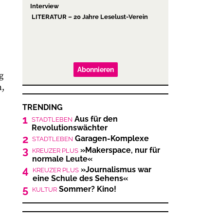
Interview
LITERATUR – 20 Jahre Leselust-Verein
Abonnieren
g
n,
TRENDING
1
Aus für den
STADTLEBEN
Revolutionswächter
2
Garagen-Komplexe
STADTLEBEN
3
»Makerspace, nur für
KREUZER PLUS
normale Leute«
4
»Journalismus war
KREUZER PLUS
eine Schule des Sehens«
5
Sommer? Kino!
KULTUR