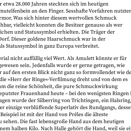
r etwa 28.000 Jahren steckten sich im heutigen
telfenbein an den Finger. Sesshafte Vorfahren nutzte
or. Was sich hinter diesem wertvollen Schmuck
hbar, vielleicht konnten die Besitzer genauso als wer
eichen und Statussymbol erhielten. Die Träger der
Dorf. Dieser goldene Haarschmuck war in der
als Statussymbol in ganz Europa verbreitet.
ial nicht auffällig viel Wert. Als Amulett könnte er für
ewesen sein. Jedenfalls wurde er gerne getragen, wie
auf den ersten Blick nicht ganz so formvollendet wie d
 die »Herr der Ringe«-Verfilmung dreht und von dem es
r um die reine Schönheit, die pure Schmuckwirkung
geputzter Frauenhand heute – bei den wenigsten Ringen 
agen wurde der Silberring von Trichtingen, ein Halsring
t der einzige verblüffende Superlativ des Rundgangs, dess
eispiel ist mit der Hand von Prêles die älteste
 sehen. Die fast lebensgroße Hand aus dem heutigen
em halben Kilo. Nach Halle gehört die Hand, weil sie e