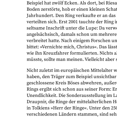
Beispiel hat zwölf Ecken. Als dort, bei Ries
Boden zerstörte, hob er einen kleinen Sch
Jahrhundert. Den Ring verkaufte er an das
verteilten sich. Erst 2001 tauchte der Ring
seltsame Inschrift unter die Lupe: Da verw
angelsächsisch, damals schon um mehrere J
verbreitet hatte. Nach einigem Forschen u
bittet: »Vernichte mich, Christus«. Das lä
wie ihn Kreuzfahrer formulierten. Nichts 
müsste, sollte man meinen. Vielleicht aber 
Nicht zuletzt im europäischen Mittelalter 
haben, den Träger zum Beispiel unsichtba
geschlossene Kreis Böses abwehren, auße
Rings ergibt sich schon aus seiner Form: E
Unendlichkeit. Die Sonderausstellung im
Draupnir, die Ringe der mittelalterlichen 
in Tolkiens »Herr der Ringe«. Unter den 25
verschiedenen Ländern stammen, sind sehr 