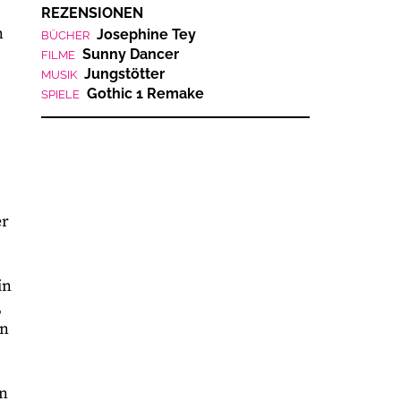
REZENSIONEN
n
Josephine Tey
BÜCHER
Sunny Dancer
FILME
Jungstötter
MUSIK
Gothic 1 Remake
SPIELE
er
in
,
en
in