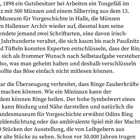
a, 1898 ein Gutsbesitzer bei Arbeiten ein Tongefäß im
atz mit 500 Münzen und einem Silberring aus dem 13.
 Museum für Vorgeschichte in Halle, die Münzen
 im Hallenser Archiv wieder auf, diesmal kam seine
endete jemand zwei Schriftarten, eine davon irisch-
ahrhunderte veraltet, die sich kaum bis nach Paußnitz
nd Tüfteln konnten Experten entschlüsseln, dass der Rin
sst sich als frommer Wunsch nach Selbstaufgabe verstehe
also, was man geheim halten und deshalb verschlüsseln
sollte das Böse einfach nicht mitlesen können.
war die Überzeugung verbreitet, dass Ringe Zauberkräfte
r machen können. Wie ein Minizaun kann der
rdem können Ringe heilen. Der hohe Symbolwert eines
r kann Bindung und Nähe darstellen und natürlich die
 Landesmuseum für Vorgeschichte erwähnt Odins Ring
Heldendichtung oder das ambivalente Spiel mit der Macht
0 Stücken der Ausstellung, die von Leihgebern aus
alte Stücke zu sehen. Schon vor 50.000 Jahren trugen