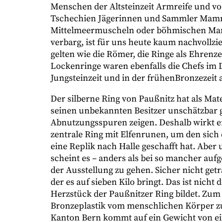
Menschen der Altsteinzeit Armreife und vo
Tschechien Jägerinnen und Sammler Mammu
Mittelmeermuscheln oder böhmischen Marm
verbarg, ist für uns heute kaum nachvollzie
gelten wie die Römer, die Ringe als Ehrenz
Lockenringe waren ebenfalls die Chefs im 
Jungsteinzeit und in der frühenBronzezeit 
Der silberne Ring von Paußnitz hat als Mater
seinen unbekannten Besitzer unschätzbar g
Abnutzungsspuren zeigen. Deshalb wirkt er 
zentrale Ring mit Elfenrunen, um den sich
eine Replik nach Halle geschafft hat. Abe
scheint es – anders als bei so mancher auf
der Ausstellung zu gehen. Sicher nicht getr
der es auf sieben Kilo bringt. Das ist nich
Herzstück der Paußnitzer Ring bildet. Zum B
Bronzeplastik vom menschlichen Körper zu
Kanton Bern kommt auf ein Gewicht von ein