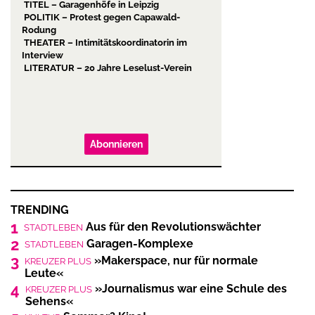
TITEL – Garagenhöfe in Leipzig
POLITIK – Protest gegen Capawald-
Rodung
THEATER – Intimitätskoordinatorin im
Interview
LITERATUR – 20 Jahre Leselust-Verein
Abonnieren
TRENDING
1
Aus für den Revolutionswächter
STADTLEBEN
2
Garagen-Komplexe
STADTLEBEN
3
»Makerspace, nur für normale
KREUZER PLUS
Leute«
4
»Journalismus war eine Schule des
KREUZER PLUS
Sehens«