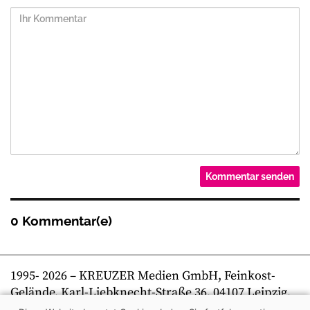
0 Kommentar(e)
1995-
2026
– KREUZER Medien GmbH, Feinkost-
Gelände, Karl-Liebknecht-Straße 36, 04107 Leipzig,
Telefon +49 341 269 80 0 | kreuzer online