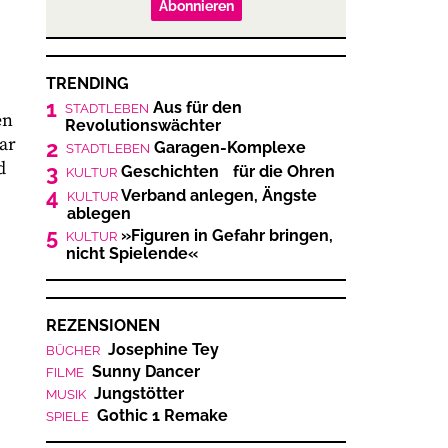
Abonnieren
TRENDING
1
Aus für den
STADTLEBEN
en
Revolutionswächter
ar
2
Garagen-Komplexe
STADTLEBEN
d
3
Geschichten für die Ohren
KULTUR
4
Verband anlegen, Ängste
KULTUR
ablegen
5
»Figuren in Gefahr bringen,
KULTUR
nicht Spielende«
REZENSIONEN
Josephine Tey
BÜCHER
Sunny Dancer
FILME
Jungstötter
MUSIK
Gothic 1 Remake
SPIELE