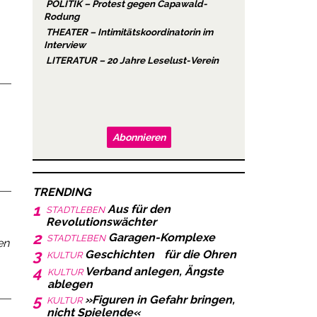
POLITIK – Protest gegen Capawald-
Rodung
THEATER – Intimitätskoordinatorin im
Interview
LITERATUR – 20 Jahre Leselust-Verein
Abonnieren
TRENDING
1
Aus für den
STADTLEBEN
Revolutionswächter
2
Garagen-Komplexe
STADTLEBEN
en
3
Geschichten für die Ohren
KULTUR
4
Verband anlegen, Ängste
KULTUR
ablegen
5
»Figuren in Gefahr bringen,
KULTUR
nicht Spielende«