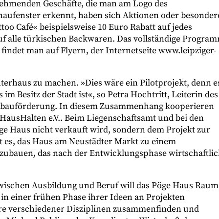
nehmenden Geschäfte, die man am Logo des
aufenster erkennt, haben sich Aktionen oder besonder
ttoo Café« beispielsweise 10 Euro Rabatt auf jedes
auf alle türkischen Backwaren. Das vollständige Progra
indet man auf Flyern, der Internetseite www.leipziger-
terhaus zu machen. »Dies wäre ein Pilotprojekt, denn e
 Besitz der Stadt ist«, so Petra Hochtritt, Leiterin des
sbauförderung. In diesem Zusammenhang kooperieren
 HausHalten e.V.. Beim Liegenschaftsamt und bei den
öge Haus nicht verkauft wird, sondern dem Projekt zur
ist es, das Haus am Neustädter Markt zu einem
zubauen, das nach der Entwicklungsphase wirtschaftli
wischen Ausbildung und Beruf will das Pöge Haus Raum
in einer frühen Phase ihrer Ideen an Projekten
eure verschiedener Disziplinen zusammenfinden und