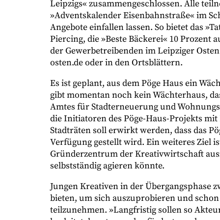
Leipzigs« zusammengeschlossen. Alle teil
»Adventskalender Eisenbahnstraße« im Sch
Angebote einfallen lassen. So bietet das »Ta
Piercing, die »Beste Bäckerei« 10 Prozent 
der Gewerbetreibenden im Leipziger Osten f
osten.de oder in den Ortsblättern.
Es ist geplant, aus dem Pöge Haus ein Wäch
gibt momentan noch kein Wächterhaus, das im
Amtes für Stadterneuerung und Wohnung
die Initiatoren des Pöge-Haus-Projekts mit
Stadträten soll erwirkt werden, dass das P
Verfügung gestellt wird. Ein weiteres Ziel 
Gründerzentrum der Kreativwirtschaft aus
selbstständig agieren könnte.
Jungen Kreativen in der Übergangsphase z
bieten, um sich auszuprobieren und schon 
teilzunehmen. »Langfristig sollen so Akt