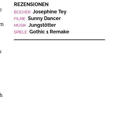
REZENSIONEN
e
Josephine Tey
BÜCHER
Sunny Dancer
FILME
mm
Jungstötter
MUSIK
Gothic 1 Remake
SPIELE
s
ch