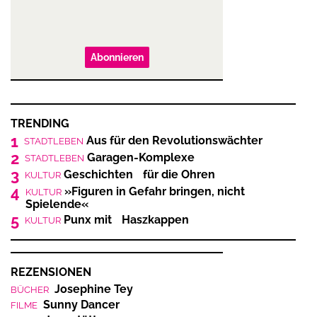
Abonnieren
TRENDING
1
Aus für den Revolutionswächter
STADTLEBEN
2
Garagen-Komplexe
STADTLEBEN
3
Geschichten für die Ohren
KULTUR
4
»Figuren in Gefahr bringen, nicht
KULTUR
Spielende«
5
Punx mit Haszkappen
KULTUR
REZENSIONEN
Josephine Tey
BÜCHER
Sunny Dancer
FILME