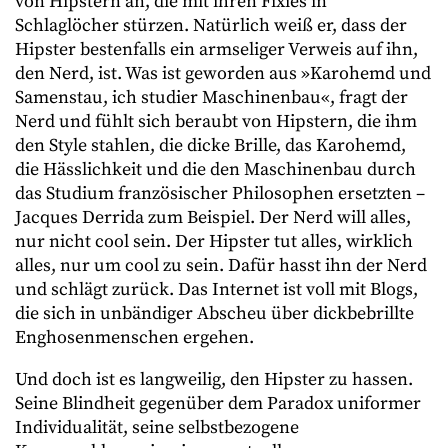
von Hipstern an, die mit ihren Fixies in
Schlaglöcher stürzen. Natürlich weiß er, dass der
Hipster bestenfalls ein armseliger Verweis auf ihn,
den Nerd, ist. Was ist geworden aus »Karohemd und
Samenstau, ich studier Maschinenbau«, fragt der
Nerd und fühlt sich beraubt von Hipstern, die ihm
den Style stahlen, die dicke Brille, das Karohemd,
die Hässlichkeit und die den Maschinenbau durch
das Studium französischer Philosophen ersetzten –
Jacques Derrida zum Beispiel. Der Nerd will alles,
nur nicht cool sein. Der Hipster tut alles, wirklich
alles, nur um cool zu sein. Dafür hasst ihn der Nerd
und schlägt zurück. Das Internet ist voll mit Blogs,
die sich in unbändiger Abscheu über dickbebrillte
Enghosenmenschen ergehen.
Und doch ist es langweilig, den Hipster zu hassen.
Seine Blindheit gegenüber dem Paradox uniformer
Individualität, seine selbstbezogene