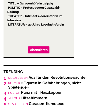
TITEL – Garagenhöfe in Leipzig
POLITIK – Protest gegen Capawald-
Rodung
THEATER – Intimitätskoordinatorin im
Interview
LITERATUR – 20 Jahre Leselust-Verein
Abonnieren
TRENDING
1
Aus für den Revolutionswächter
STADTLEBEN
2
»Figuren in Gefahr bringen, nicht
KULTUR
Spielende«
3
Punx mit Haszkappen
KULTUR
4
Hitzeflimmern
KULTUR
5
Garagen-Komplexe
STADTLEBEN