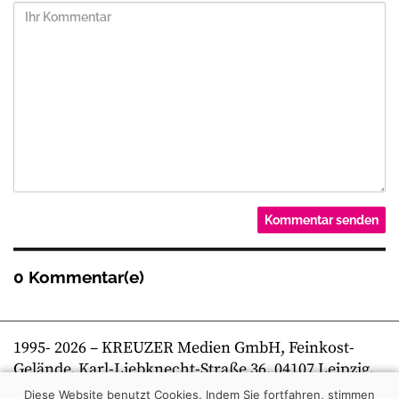
0 Kommentar(e)
1995-
2026
– KREUZER Medien GmbH, Feinkost-
Gelände, Karl-Liebknecht-Straße 36, 04107 Leipzig,
Telefon +49 341 269 80 0 | kreuzer online
Diese Website benutzt Cookies. Indem Sie fortfahren, stimmen