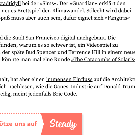
tadtidyll
bei der »Sims«. Der »Guardian« erklärt den
n neues Brettspiel den
Klimawandel
. Stilecht wird dabei
paß muss aber auch sein, dafür eignet sich
»Fangtris«
d die Stadt
San Francisco
digital nachgebaut. Die
unden, warum es so schwer ist, ein
Videospiel
zu
en der späte Bud Spencer und Terrence Hill in einem neu
st, könnte man mal eine Runde
»The Catacombs of Solaris
nalt, hat aber einen
immensen Einfluss
auf die Architekt
sich nachlesen, wie die Ganes-Industrie auf Donald Tru
eilig
, meint jedenfalls Brie Code.