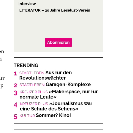
Interview
LITERATUR – 20 Jahre Leselust-Verein
Abonnieren
en
«
TRENDING
1
Aus für den
STADTLEBEN
ur
Revolutionswächter
2
Garagen-Komplexe
mp
STADTLEBEN
3
»Makerspace, nur für
KREUZER PLUS
normale Leute«
4
»Journalismus war
KREUZER PLUS
eine Schule des Sehens«
5
Sommer? Kino!
KULTUR