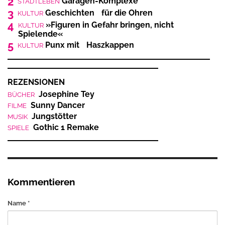
2
Garagen-Komplexe
STADTLEBEN
3
Geschichten für die Ohren
KULTUR
4
»Figuren in Gefahr bringen, nicht
KULTUR
Spielende«
5
Punx mit Haszkappen
KULTUR
REZENSIONEN
Josephine Tey
BÜCHER
Sunny Dancer
FILME
Jungstötter
MUSIK
Gothic 1 Remake
SPIELE
Kommentieren
Name *