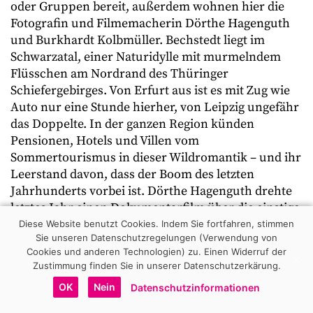
oder Gruppen bereit, außerdem wohnen hier die
Fotografin und Filmemacherin Dörthe Hagenguth
und Burkhardt Kolbmüller. Bechstedt liegt im
Schwarzatal, einer Naturidylle mit murmelndem
Flüsschen am Nordrand des Thüringer
Schiefergebirges. Von Erfurt aus ist es mit Zug wie
Auto nur eine Stunde hierher, von Leipzig ungefähr
das Doppelte. In der ganzen Region künden
Pensionen, Hotels und Villen vom
Sommertourismus in dieser Wildromantik – und ihr
Leerstand davon, dass der Boom des letzten
Jahrhunderts vorbei ist. Dörthe Hagenguth drehte
letztes Jahr einen Dokumentarfilm über die einstige
Sommerfrische im Schwarzatal, der mit alten
Diese Website benutzt Cookies. Indem Sie fortfahren, stimmen
Sie unseren Datenschutzregelungen (Verwendung von
Aufnahmen und Erzählungen von früher die nun
Cookies und anderen Technologien) zu.
Einen Widerruf der
oft ungenutzten Orte belebt. Nach der Wende zogen
Zustimmung finden Sie in unserer Datenschutzerkärung.
die Leute aus dem Schwarzatal weg, die Urlauber
OK
Nein
Datenschutzinformationen
suchten sich andere Ziele. In dieser Zeit kam
Kolbmüller nach Bechstedt, den es vorher von