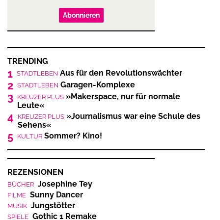
Abonnieren
TRENDING
1
Aus für den Revolutionswächter
STADTLEBEN
2
Garagen-Komplexe
STADTLEBEN
3
»Makerspace, nur für normale
KREUZER PLUS
Leute«
4
»Journalismus war eine Schule des
KREUZER PLUS
Sehens«
5
Sommer? Kino!
KULTUR
REZENSIONEN
Josephine Tey
BÜCHER
Sunny Dancer
FILME
Jungstötter
MUSIK
Gothic 1 Remake
SPIELE