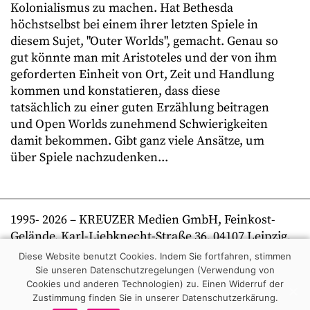
Kolonialismus zu machen. Hat Bethesda
höchstselbst bei einem ihrer letzten Spiele in
diesem Sujet, "Outer Worlds", gemacht. Genau so
gut könnte man mit Aristoteles und der von ihm
geforderten Einheit von Ort, Zeit und Handlung
kommen und konstatieren, dass diese
tatsächlich zu einer guten Erzählung beitragen
und Open Worlds zunehmend Schwierigkeiten
damit bekommen. Gibt ganz viele Ansätze, um
über Spiele nachzudenken...
1995-
2026
– KREUZER Medien GmbH, Feinkost-
Gelände, Karl-Liebknecht-Straße 36, 04107 Leipzig,
Telefon +49 341 269 80 0 | kreuzer online
Diese Website benutzt Cookies. Indem Sie fortfahren, stimmen
Sie unseren Datenschutzregelungen (Verwendung von
Cookies und anderen Technologien) zu.
Einen Widerruf der
Zustimmung finden Sie in unserer Datenschutzerkärung.