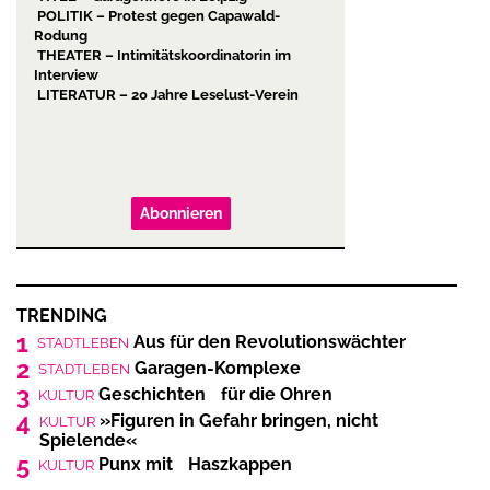
POLITIK – Protest gegen Capawald-
Rodung
THEATER – Intimitätskoordinatorin im
Interview
LITERATUR – 20 Jahre Leselust-Verein
Abonnieren
TRENDING
1
Aus für den Revolutionswächter
STADTLEBEN
2
Garagen-Komplexe
STADTLEBEN
3
Geschichten für die Ohren
KULTUR
4
»Figuren in Gefahr bringen, nicht
KULTUR
Spielende«
5
Punx mit Haszkappen
KULTUR