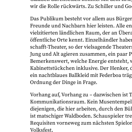
wir die Rolle rückwärts. Zu Schiller und G
Das Publikum besteht vor allem aus Bürgern 
Freunde und Nachbarn hier leisten. Alle e
vielzitierten ländlichen Raum, der an Üb
öffentliche Orte kennt. Einzelhändler haben
schafft-Theater, so der vielsagende Theat
Jung und Alt agieren zusammen, ein paar Pr
Bemerkenswert, welche Energie entsteht, w
Kabinettstückchen inklusive. Der Henker, d
ein nachtblaues Ballkleid mit Federboa trägt
Ordnung der Dinge in Frage.
Vorhang auf, Vorhang zu – dazwischen ist Th
Kommunikationsraum. Kein Musentempel m
diejenigen, die hier arbeiten, durch den 
ist matschiger Waldboden. Schauspieler tret
Requisiten vorneweg zum nächsten Spielort
Volksfest.