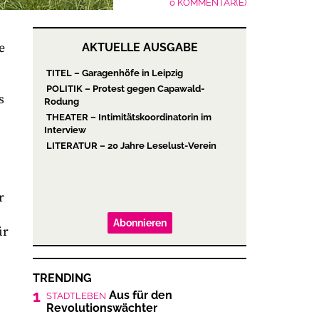
0 KOMMENTAR(E)
e
AKTUELLE AUSGABE
TITEL – Garagenhöfe in Leipzig
POLITIK – Protest gegen Capawald-
s
Rodung
THEATER – Intimitätskoordinatorin im
Interview
LITERATUR – 20 Jahre Leselust-Verein
r
Abonnieren
ür
TRENDING
1
Aus für den
STADTLEBEN
Revolutionswächter