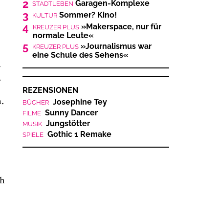
2
Garagen-Komplexe
STADTLEBEN
3
Sommer? Kino!
KULTUR
4
»Makerspace, nur für
KREUZER PLUS
normale Leute«
5
»Journalismus war
KREUZER PLUS
eine Schule des Sehens«
-
.
REZENSIONEN
.
Josephine Tey
BÜCHER
Sunny Dancer
FILME
Jungstötter
MUSIK
Gothic 1 Remake
SPIELE
ch