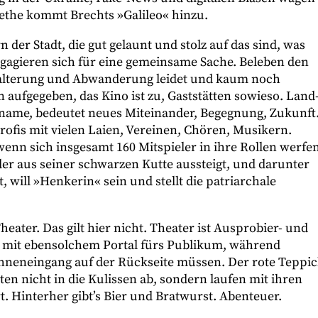
oethe kommt Brechts »Galileo« hinzu.
der Stadt, die gut gelaunt und stolz auf das sind, was
ngagieren sich für eine gemeinsame Sache. Beleben den
eralterung und Abwanderung leidet und kaum noch
 aufgegeben, das Kino ist zu, Gaststätten sowieso. Land
ername, bedeutet neues Miteinander, Begegnung, Zukunft
ofis mit vielen Laien, Vereinen, Chören, Musikern.
enn sich insgesamt 160 Mitspieler in ihre Rollen werfen
er aus seiner schwarzen Kutte aussteigt, und darunter
, will »Henkerin« sein und stellt die patriarchale
eater. Das gilt hier nicht. Theater ist Ausprobier- und
it ebensolchem Portal fürs Publikum, während
Bühneneingang auf der Rückseite müssen. Der rote Teppi
en nicht in die Kulissen ab, sondern laufen mit ihren
. Hinterher gibt’s Bier und Bratwurst. Abenteuer.