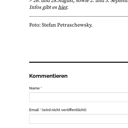
>
26. und 28.August, sowie 2. und 3. Septem
Infos gibt es
hier
.
Foto: Stefan Petraschewsky.
Kommentieren
Name *
Email *
(wird nicht veröffentlicht)