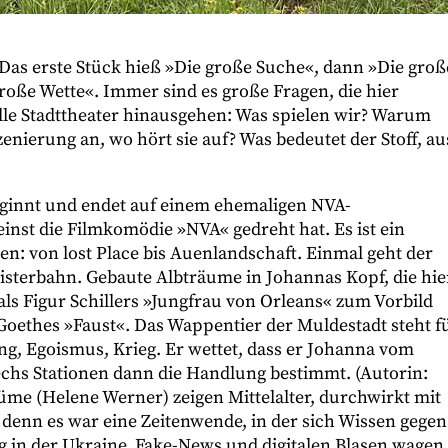
 Das erste Stück hieß »Die große Suche«, dann »Die groß
große Wette«. Immer sind es große Fragen, die hier
lle Stadttheater hinausgehen: Was spielen wir? Warum
enierung an, wo hört sie auf? Was bedeutet der Stoff, au
beginnt und endet auf einem ehemaligen NVA-
st die Filmkomödie »NVA« gedreht hat. Es ist ein
n: von lost Place bis Auenlandschaft. Einmal geht der
isterbahn. Gebaute Albträume in Johannas Kopf, die hie
als Figur Schillers »Jungfrau von Orleans« zum Vorbild
 Goethes »Faust«. Das Wappentier der Muldestadt steht f
g, Egoismus, Krieg. Er wettet, dass er Johanna vom
chs Stationen dann die Handlung bestimmt. (Autorin:
üme (Helene Werner) zeigen Mittelalter, durchwirkt mit
, denn es war eine Zeitenwende, in der sich Wissen gegen
 in der Ukraine, Fake-News und digitalen Blasen wagen