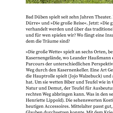
Bad Düben spielt seit zehn Jahren Theater.
Dürre« und »Die große Reise«. Jetzt: »Die 
verhandelt werden und über das traditione
und für wen spielen wir? Wo fängt eine Insz
dem die Träume sind?
»Die große Wette« spielt an sechs Orten, 
Kasernengelände, wo Leander Haußmann ein
Parcours der unterschiedlichen Perspektive
Weg durch den Kasernenkeller. Eine Art Ge
die Hauptrolle spielt (Jojo Walzebuck) und 
hat. Um sie wetten Biber und Teufel wie in
Natur und Demut, der Teufel für Ausbeutun
rechten Weg abbringen kann. Was in den se
Henriette Lippold). Die sehenswerten Kost
heutigen Accessoires. Mittelalter passt gut
Glauben durchsetzen konnte. Mit dem Krieg